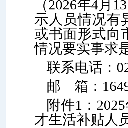
（
20
26
年
4
月
13
示人员情况有
或书面形式向
情况要实事求
联系电话：
0
邮
箱：
164
附件
1：
20
才生活补贴人