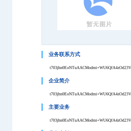
业务联系方式
t703jhn0EoNTuAACModmi+WU6QfA4zOd23VBt
企业简介
t703jhn0EoNTuAACModmi+WU6QfA4zOd23VBt
主要业务
t703jhn0EoNTuAACModmi+WU6QfA4zOd23VBt