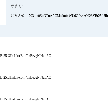
联系人：
联系方式：t703jhn0EoNTuAACModmi+WU6QfA4zOd23VBt25tUIhs
25tUIhsLk/cBmtTnBevgN/NuoAC
25tUIhsLk/cBmtTnBevgN/NuoAC
25tUIhsLk/cBmtTnBevgN/NuoAC