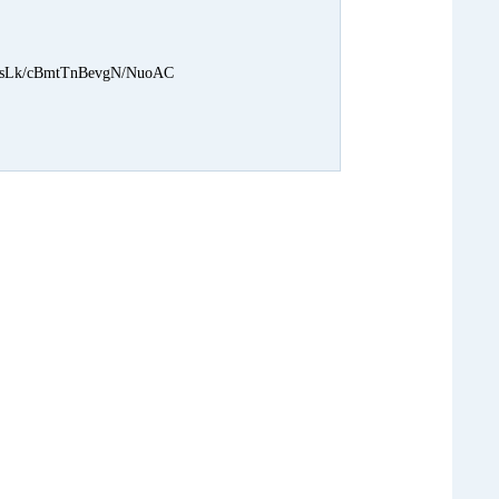
Lk/cBmtTnBevgN/NuoAC