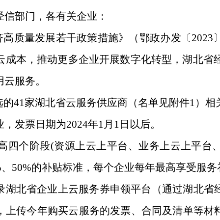
经信部门
，各有关企业：
质量发展若干政策措施》（鄂政办发〔2023〕
云
成
本，推动更多企业开展数字化转型，湖北省
用云服务。
选的
41
家湖北省云服务供应商（名单见附件1）相
业，发票日期
为
202
4
年1月1日以后。
高四个阶段(资源上云上平台、业务上云上平台
0%、50%的补贴标准，每个企业每年最高
享受
服务
录湖北省企业上云
服务券申领平台
（通过
湖北
省
，上传今年购买云服务的发票、合同及清单等材