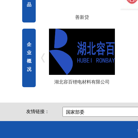
品
善新贷
科创e
企
业
概
况
湖北容百锂电材料有限公司
友情链接：