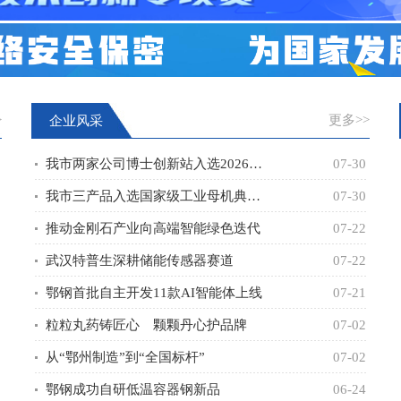
>
更多>>
企业风采
我市两家公司博士创新站入选2026年省级名单
07-30
我市三产品入选国家级工业母机典型案例
07-30
推动金刚石产业向高端智能绿色迭代
07-22
武汉特普生深耕储能传感器赛道
07-22
鄂钢首批自主开发11款AI智能体上线
07-21
粒粒丸药铸匠心 颗颗丹心护品牌
07-02
从“鄂州制造”到“全国标杆”
07-02
鄂钢成功自研低温容器钢新品
06-24