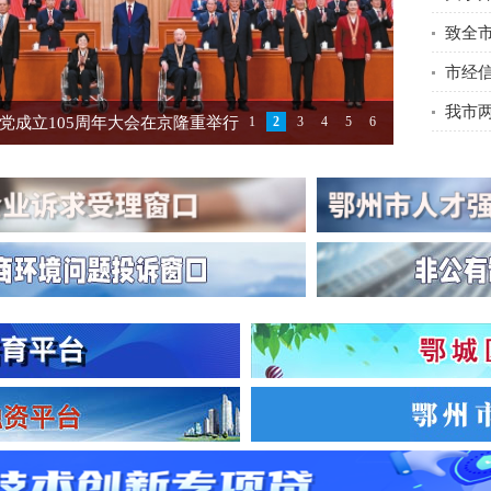
致全
党成立105周年大会在京隆重举行
1
2
3
4
5
6