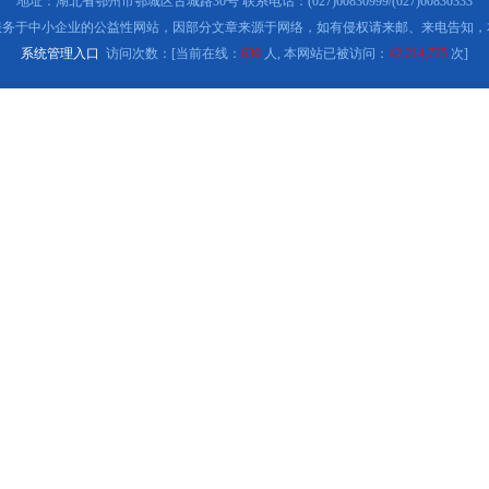
地址：湖北省鄂州市鄂城区古城路30号 联系电话：(027)60830999/(027)60830333
服务于中小企业的公益性网站，因部分文章来源于网络，如有侵权请来邮、来电告知，
系统管理入口
访问次数：[当前在线：
630
人, 本网站已被访问：
42,214,725
次]