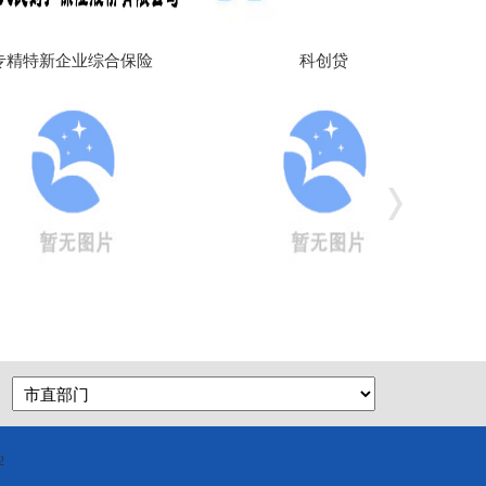
业综合保险
科创贷
中小企
湖北泛亚生
2